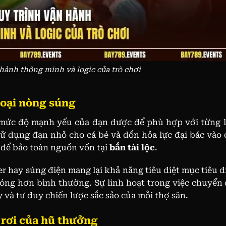
hành thông minh và logic của trò chơi
loại nòng súng
 mức độ mạnh yếu của đạn dược để phù hợp với từng l
Sử dụng đạn nhỏ cho cá bé và dồn hỏa lực đại bác vào 
 để bảo toàn nguồn vốn tại
bắn tài lộc
.
r hay súng điện mang lại khả năng tiêu diệt mục tiêu d
hóng hơn bình thường. Sự linh hoạt trong việc chuyển 
 và tư duy chiến lược sắc sảo của mỗi thợ săn.
 rơi của hũ thưởng