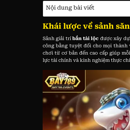
Nội dung bài viết
Khái lược về sảnh săn
Sảnh giải trí
bắn tài lộc
được xây dựn
công bằng tuyệt đối cho mọi thành 
chơi từ cơ bản đến cao cấp giúp mỗ
lực tài chính và kinh nghiệm thực ch