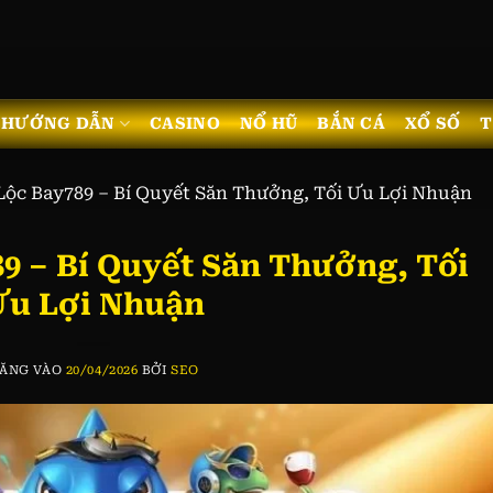
HƯỚNG DẪN
CASINO
NỔ HŨ
BẮN CÁ
XỔ SỐ
T
 Lộc Bay789 – Bí Quyết Săn Thưởng, Tối Ưu Lợi Nhuận
89 – Bí Quyết Săn Thưởng, Tối
Ưu Lợi Nhuận
ĂNG VÀO
20/04/2026
BỞI
SEO