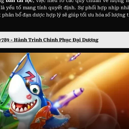
ong
bắn tài lộc
, việc hiểu rõ các quy chuẩn về lượng 
 là yếu tố mang tính quyết định. Sự phối hợp nhịp nh
 phân bổ đạn dược hợp lý sẽ giúp tối ưu hóa số lượng t
789 - Hành Trình Chinh Phục Đại Dương