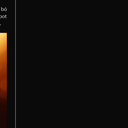
 bó
pot
.