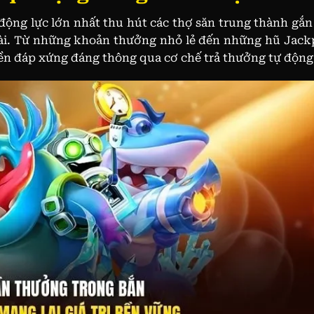
động lực lớn nhất thu hút các thợ săn trung thành gắn
n dài. Từ những khoản thưởng nhỏ lẻ đến những hũ Jack
ền đáp xứng đáng thông qua cơ chế trả thưởng tự động