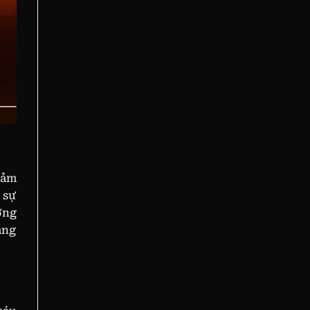
cảm
 sự
ơng
ang