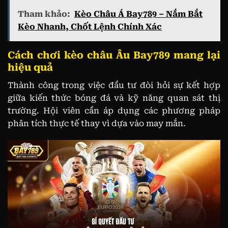
Tham khảo:
Kèo Châu Á Bay789 – Nắm Bắt
Kèo Nhanh, Chốt Lệnh Chính Xác
Cách chơi kèo châu Âu Bay789 mang lại
hiệu quả
Thành công trong việc đầu tư đòi hỏi sự kết hợp
giữa kiến thức bóng đá và kỹ năng quan sát thị
trường. Hội viên cần áp dụng các phương pháp
phân tích thực tế thay vì dựa vào may mắn.