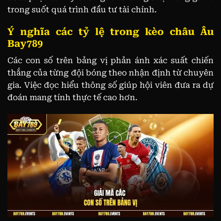
trong suốt quá trình đầu tư tài chính.
Ý nghĩa các tỷ lệ trong kèo châu Âu
Bay789
Các con số trên bảng vị phản ánh xác suất chiến
thắng của từng đội bóng theo nhận định từ chuyên
gia. Việc đọc hiểu thông số giúp hội viên đưa ra dự
đoán mang tính thực tế cao hơn.