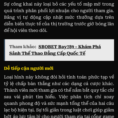
Sự công khai này loại bỏ các yếu tố mập mờ trong
quá trình phân phối lợi nhuận cho người tham gia.
Bảng vị tự động cập nhật mức thưởng dựa trên
diễn biến thực tế của thị trường trước giờ bóng lăn
để hội viên theo dõi.
Tham khảo:
SBOBET Bay789 - Khám Phá
Sảnh Thể Thao Đẳng Cấp Quốc Tế
Dễ tiếp cận người mới
Loại hình này không đòi hỏi tính toán phức tạp về
tỷ lệ chấp bàn thắng như các dạng cá cược khác.
Thành viên mới tham gia có thể nắm bắt quy tắc chỉ
sau vài phút tìm hiểu. Việc phân tích chỉ xoay
quanh phong độ và sức mạnh tổng thể của hai câu
lạc bộ hiện tại. Sự tối giản trong luật chơi giúp giảm
bớt áp lực tâm lý cho người tham gia tại cổng game