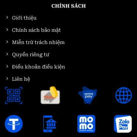
CHÍNH SÁCH
Giới thiệu
Chính sách bảo mật
Miễn trừ trách nhiệm
Quyền riêng tư
Điều khoản điều kiện
Liên hệ