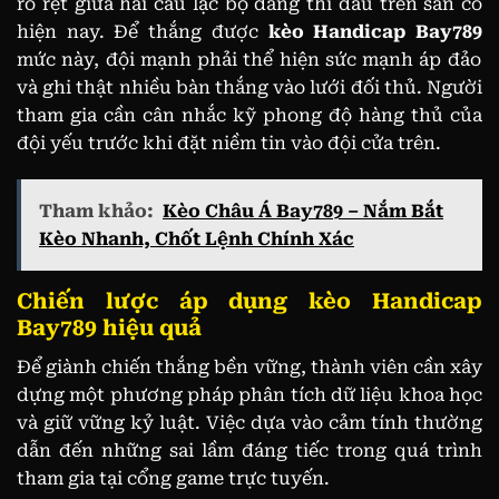
rõ rệt giữa hai câu lạc bộ đang thi đấu trên sân cỏ
hiện nay. Để thắng được
kèo Handicap Bay789
mức này, đội mạnh phải thể hiện sức mạnh áp đảo
và ghi thật nhiều bàn thắng vào lưới đối thủ. Người
tham gia cần cân nhắc kỹ phong độ hàng thủ của
đội yếu trước khi đặt niềm tin vào đội cửa trên.
Tham khảo:
Kèo Châu Á Bay789 – Nắm Bắt
Kèo Nhanh, Chốt Lệnh Chính Xác
Chiến lược áp dụng kèo Handicap
Bay789 hiệu quả
Để giành chiến thắng bền vững, thành viên cần xây
dựng một phương pháp phân tích dữ liệu khoa học
và giữ vững kỷ luật. Việc dựa vào cảm tính thường
dẫn đến những sai lầm đáng tiếc trong quá trình
tham gia tại cổng game trực tuyến.