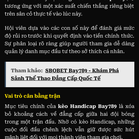
tương ứng với một xác suất chiến thắng riêng biệt
trên sân cỏ thực tế vào lúc này.
Hội viên dựa vào các con số này để đánh giá mức
độ rủi ro trước khi quyết định vào tiền chính thức.
Sự phân loại rõ ràng giúp người tham gia dễ dàng
quản lý danh mục đầu tư theo sở thích cá nhân.
Tham khảo:
SBOBET Bay789 - Khám Phá
Sảnh Thể Thao Đẳng Cấp Quốc Tế
Vai trò cân bằng trận
Mục tiêu chính của
kèo Handicap Bay789
là xóa
bỏ khoảng cách về đẳng cấp giữa hai đội bóng
trong một trận đấu. Nhờ có kèo Handicap, những
cuộc đối đầu chênh lệch vẫn giữ được sức hút
mãnh liệt đối với mọi thành viên tham gia chơi.