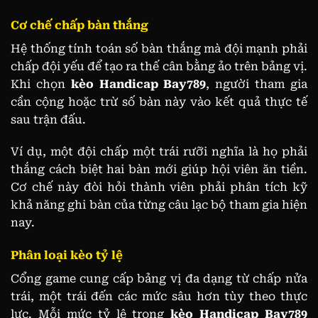
Cơ chế chấp bàn thắng
Hệ thống tính toán số bàn thắng mà đội mạnh phải
chấp đội yếu để tạo ra thế cân bằng ảo trên bảng vị.
Khi chọn
kèo Handicap Bay789
, người tham gia
cần cộng hoặc trừ số bàn này vào kết quả thực tế
sau trận đấu.
Ví dụ, một đội chấp một trái rưỡi nghĩa là họ phải
thắng cách biệt hai bàn mới giúp hội viên ăn tiền.
Cơ chế này đòi hỏi thành viên phải phân tích kỹ
khả năng ghi bàn của từng câu lạc bộ tham gia hiện
nay.
Phân loại kèo tỷ lệ
Cổng game cung cấp bảng vị đa dạng từ chấp nửa
trái, một trái đến các mức sâu hơn tùy theo thực
lực. Mỗi mức tỷ lệ trong
kèo Handicap Bay789