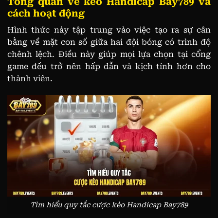
Tổng quan về kèo Handicap Bay789 và
cách hoạt động
Hình thức này tập trung vào việc tạo ra sự cân
bằng về mặt con số giữa hai đội bóng có trình độ
chênh lệch. Điều này giúp mọi lựa chọn tại cổng
game đều trở nên hấp dẫn và kịch tính hơn cho
thành viên.
Tìm hiểu quy tắc cược kèo Handicap Bay789