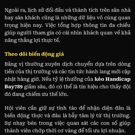
Ngoài ra, lịch sử đối đầu và thành tích trên sân nhà
hay sân khách cũng là những dữ liệu vô cùng quan
trọng hiện nay. Việc tổng hợp thông tin đa chiều
giúp người tham gia có cái nhìn khách quan về khả
năng thắng lợi thực tế.
Theo dõi biến động giá
Bảng vị thường xuyên dịch chuyển dựa trên dòng
tiền của thị trường và các tin tức hành lang mới cập
nhật hàng giờ. Nếu tỷ lệ thưởng của
kèo Handicap
Bay789
giảm sâu, đó có thể là tín hiệu cho thấy đội
đó đang chiếm ưu thế lớn.
Hội viên cần giữ sự tỉnh táo để nhận diện đâu là
biến động thực và đâu là bẫy tâm lý từ thị trường.
Sự nhạy bén trong việc quan sát các con số giúp
thành viên chớp thời cơ vàng để tối ưu lợi nhuận.