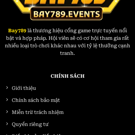
Bay789
là thương hiệu cổng game trực tuyến nổi
bật và hợp pháp. Hội viên sẽ có cơ hội tham gia rất
nhiều loại trò chơi khác nhau với tỷ lệ thưởng cạnh
tranh.
CHÍNH SÁCH
Giới thiệu
Chính sách bảo mật
Miễn trừ trách nhiệm
Quyền riêng tư